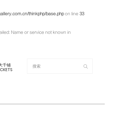
llery.com.cn/thinkphp/base.php
on line
33
failed: Name or service not known in
大千铺
ICKETS