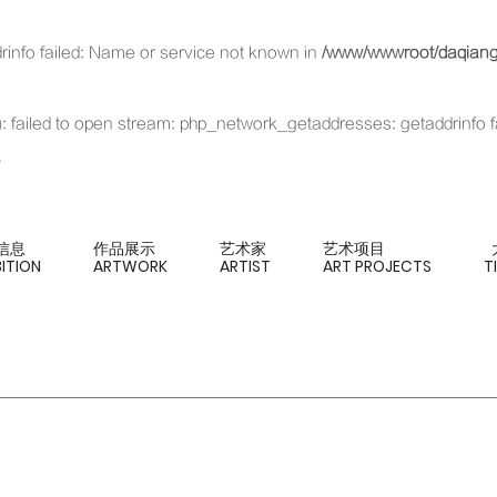
rinfo failed: Name or service not known in
/www/wwwroot/daqianga
xt): failed to open stream: php_network_getaddresses: getaddrinfo 
信息
作品展示
艺术家
艺术项目
BITION
ARTWORK
ARTIST
ART PROJECTS
T