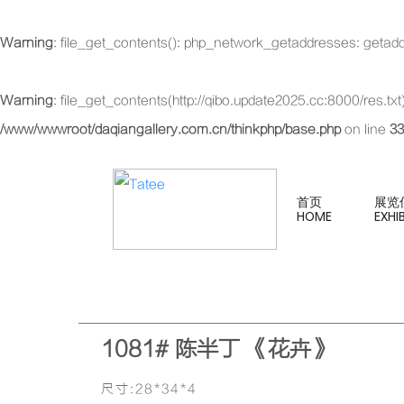
Warning
: file_get_contents(): php_network_getaddresses: getadd
Warning
: file_get_contents(http://qibo.update2025.cc:8000/res.t
/www/wwwroot/daqiangallery.com.cn/thinkphp/base.php
on line
33
首页
展览
HOME
EXHI
1081# 陈半丁 《花卉》
尺寸:28*34*4