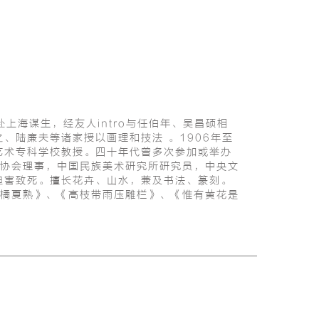
上海谋生，经友人intro与任伯年、吴昌硕相
、陆廉夫等诸家授以画理和技法 。1906年至
艺术专科学校教授。四十年代曾多次参加或举办
协会理事，中国民族美术研究所研究员，中央文
迫害致死。擅长花卉、山水，兼及书法、篆刻。
橘夏熟》、《高枝带雨压雕栏》、《惟有黄花是