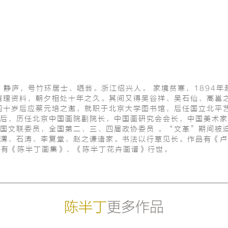
、静庐，号竹环居士、哂翁。浙江绍兴人。 家境贫寒，1894年赴
整理资料，朝夕相处十年之久。其间又得吴谷祥、吴石仙、高邕之
四十岁后应蔡元培之邀，就职于北京大学图书馆，后任国立北平
后，历任北京中国画院副院长，中国画研究会会长，中国美术家
国文联委员，全国第二、三、四届政协委员 。“文革”期间被
渭、石涛、李复堂、赵之谦诸家。书法以行草见长。作品有《卢
 。有《陈半丁画集》、《陈半丁花卉画谱》行世。
陈半丁
更多作品