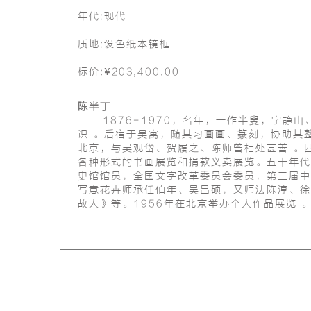
年代:现代
质地:设色纸本镜框
标价:¥203,400.00
陈半丁
1876-1970，名年，一作半叟，字静山
识 。后宿于吴寓，随其习画画、篆刻，协助其
北京，与吴观岱、贺履之、陈师曾相处甚善 。
各种形式的书画展览和捐款义卖展览。五十年代
史馆馆员，全国文字改革委员会委员，第三届中
写意花卉师承任伯年、吴昌硕，又师法陈淳、徐
故人》等。1956年在北京举办个人作品展览