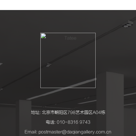
地址: 北京市朝阳区798艺术园区A04栋
电话: 010-8316 9743
Email: postmaster@daqiangallery.com.cn