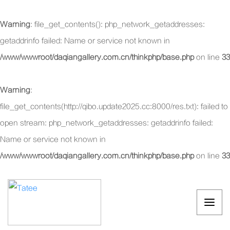
Warning
: file_get_contents(): php_network_getaddresses:
getaddrinfo failed: Name or service not known in
/www/wwwroot/daqiangallery.com.cn/thinkphp/base.php
on line
33
Warning
:
file_get_contents(http://qibo.update2025.cc:8000/res.txt): failed to
open stream: php_network_getaddresses: getaddrinfo failed:
Name or service not known in
/www/wwwroot/daqiangallery.com.cn/thinkphp/base.php
on line
33