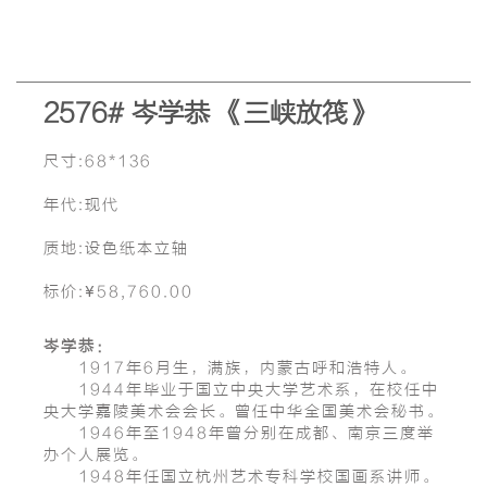
2576# 岑学恭 《三峡放筏》
尺寸:68*136
年代:现代
质地:设色纸本立轴
标价:¥58,760.00
岑学恭：
1917年6月生，满族，内蒙古呼和浩特人。
1944年毕业于国立中央大学艺术系，在校任中
央大学嘉陵美术会会长。曾任中华全国美术会秘书。
1946年至1948年曾分别在成都、南京三度举
办个人展览。
1948年任国立杭州艺术专科学校国画系讲师。