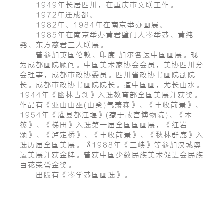
1949年长居四川，在重庆市文联工作。
1972年迁成都。
1982年、1984年在南京举办画展。
1985年在南京举办黄君璧门人岑举恭、黄纯
尧、东方慈君三人联展。
曾参加英国伦敦、印度 加尔各达中国画展。现
为成都画院顾问。中国美术家协会会员，美协四川分
会理事，成都市政协委员。四川省政协书画院副院
长。成都市政协书画院院长。擅中国画，尤长山水。
1944年《幽林古刹》入选教育部全国美展并获奖。
作品有《亚山山巫(山癸)气萧森》、《丰收前景》、
1954年《灌县都江堰》(藏于故宫博物院)、《木
筏》、《梯田》入选第一届全国国画展，《红岩
颂》、《泸定桥》、《丰收前景》、《秋林群鹿》入
选历届全国美展。 1988年《三峡》等参加汉城奥
运美展并获金牌。曾获中国少数民族美术促进会民族
百花荣誉金奖。
出版有《岑学恭国画选》。